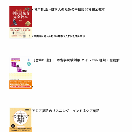
<音声DL版>日本人のための中国語発音完全教本
#中国語
#発音
#動画
#中検
#入門
#初級
#中級
［音声DL版］日本留学試験対策 ハイレベル 聴解・聴読解
#
アジア英語のリスニング インドネシア英語