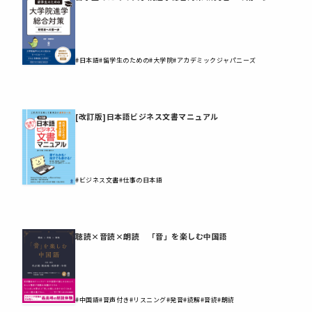
#日本語
#留学生のための
#大学院
#アカデミックジャパニーズ
[改訂版]日本語ビジネス文書マニュアル
#ビジネス文書
#仕事の日本語
聴読×音読×朗読 「音」を楽しむ中国語
#中国語
#音声付き
#リスニング
#発音
#読解
#音読
#朗読