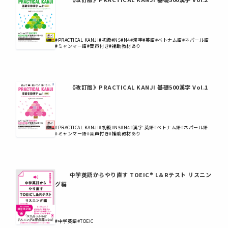
#PRACTICAL KANJI
#初級
#N5
#N4
#漢字
#英語
#ベトナム語
#ネパール語
#ミャンマー語
#音声付き
#補助教材あり
《改訂版》PRACTICAL KANJI 基礎500漢字 Vol.1
#PRACTICAL KANJI
#初級
#N5
#N4
#漢字:英語
#ベトナム語
#ネパール語
#ミャンマー語
#音声付き
#補助教材あり
中学英語からやり直す TOEIC® L＆Rテスト リスニン
グ編
#中学英語
#TOEIC