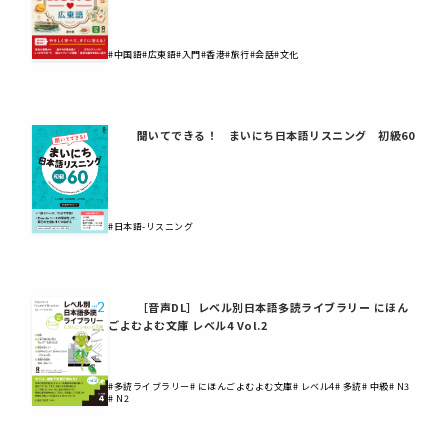
#中国語
#広東語
#入門
#香港
#旅行
#会話
#文化
聞いてできる！ まいにち日本語リスニング 初級60
#日本語-リスニング
［音声DL］レベル別日本語多読ライブラリー にほん
ごよむよむ文庫 レベル4 Vol.2
#多読ライブラリー
# にほんごよむよむ文庫
# レベル4
# 多読
# 中級
# N3
# N2