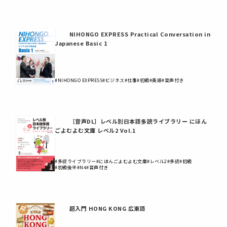
NIHONGO EXPRESS Practical Conversation in
Japanese Basic 1
#NIHONGO EXPRESS
#ビジネス
#仕事
#初級
#英語
#音声付き
［音声DL］レベル別日本語多読ライブラリー にほん
ごよむよむ文庫 レベル2 Vol.1
#多読ライブラリー
#にほんごよむよむ文庫
#レベル2
#多読
#初級
#初級後半
#N4
#音声付き
超入門 HONG KONG 広東語