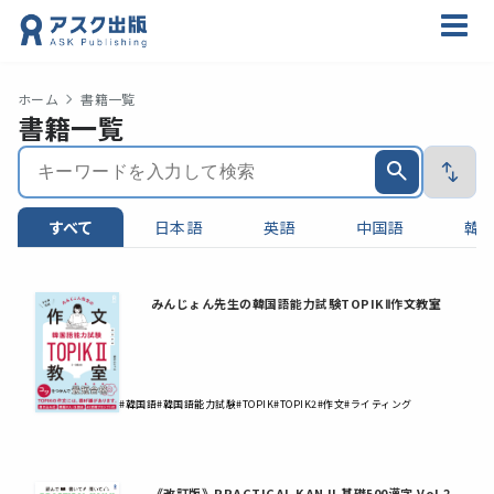
ホーム
書籍一覧
書籍一覧
すべて
日本語
英語
中国語
韓
みんじょん先生の韓国語能力試験TOPIKⅡ作文教室
#韓国語
#韓国語能力試験
#TOPIK
#TOPIK2
#作文
#ライティング
《改訂版》PRACTICAL KANJI 基礎500漢字 Vol.2