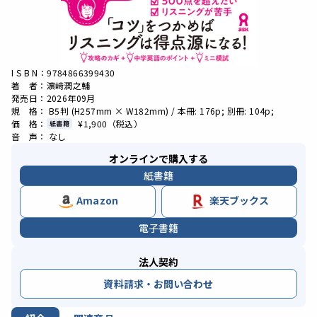
I S B N：9784866399430
著 者：濵﨑潤之輔
発売日：2026年09月
規 格： B5判 (H257mm × W182mm) / 本冊: 176p; 別冊: 104p;
価 格：
¥1,900
（税込）
紙書籍
音 声： なし
オンラインで購入する
紙書籍
Amazon
楽天ブックス
電子書籍
法人契約
資料請求・お問い合わせ