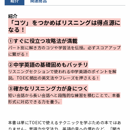
紹介
関連商品
紹介
「コツ」をつかめばリスニングは得点源に
なる！
①すぐに役立つ攻略法が満載
パート別に解き方のコツや学習法を伝授。必ずスコアアップ
に繋がる！
➁中学英語の基礎固めもバッチリ
リスニングセクションで使われる中学英語のポイントを解
説。TOEIC頻出の英文法やフレーズを押さえる！
③確かなリスニング力が身につく
短い会話から長い会話へと段階的な練習を積むことで、本番
形式に対応できる力を養う。
本書は単にTOEICで使えるテクニックを学ぶための本ではあ
りません。単語力や文法力、英語の音への慣れなど、「聞き