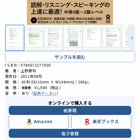
サンプルを読む
I S B N：9784872177909
著 者：上野惠司
発売日：2011年08月
規 格： A5判 (H210mm × W148mm) / 160p;
価 格：
¥1,980
（税込）
紙書籍
音 声： あり（
音声データへ
）
オンラインで購入する
紙書籍
Amazon
楽天ブックス
電子書籍