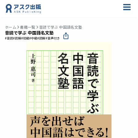
ホーム
書籍一覧
音読で学ぶ 中国語名文塾
音読で学ぶ 中国語名文塾
#音読
#読解
#初級
#中級
#読解
#音声付き