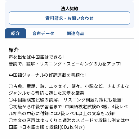
法人契約
資料請求・お問い合わせ
紹介
音声データ
関連商品
紹介
声を出せば中国語はできる!
音読で、読解・リスニング・スピーキングの力をアップ!
中国語ジャーナルの好評連載を書籍化!
◯古典、童話、詩、エッセイ、謎々、小説など、さまざまな
ジャンルから音読に適した文章を厳選
◯中国語検定試験の読解、 リスニング問題対策にも最適!
◯初級から中級学習者まで! 中国語検定試験の3級、4級レベ
ル相当の中心に付録には2級レベル以上の文章も収録!
◯本文の音声はゆっくりと通常のスピードで収録し例文は中
国語→日本語の順で収録!(CD2枚付き)