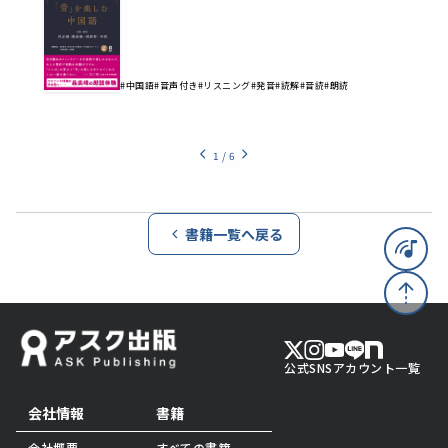
#中国語
#音声付き
#リスニング
#発音
#読解
#音読
#朗読
1
/
6
書籍一覧へ戻る
公式SNSアカウント一覧
会社情報
書籍
会社概要
すべての書籍