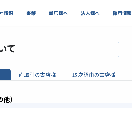
社情報
書籍
書店様へ
法人様へ
採用情報
いて
）
直取引の書店様
取次経由の書店様
の他）