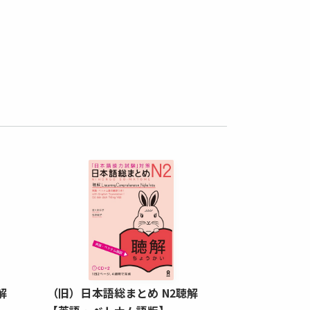
解
（旧）日本語総まとめ N2聴解
（旧）日本語総