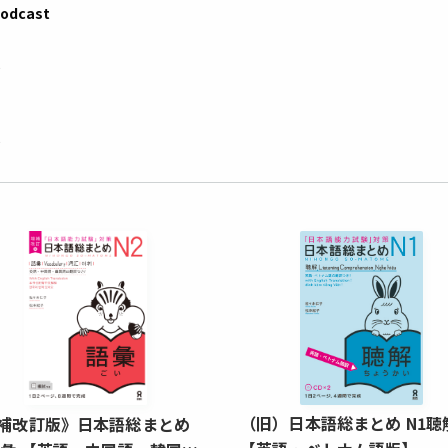
Podcast
1
2
1
2
（旧）日本語総まとめ N1聴
補改訂版》日本語総まとめ