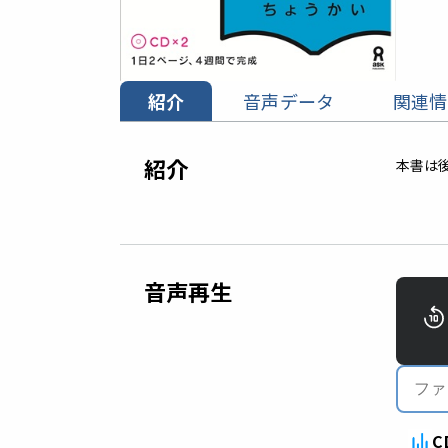
紹介
音声データ
関連情
紹介
本書は
音声再生
C