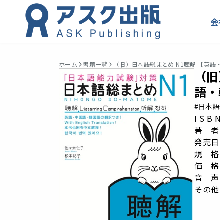
会
ホーム
書籍一覧
（旧）日本語総まとめ N1聴解 【英
（旧
語・
#日本
I S B
著 者
発売日：
規 格：
価 格
音 声
その他