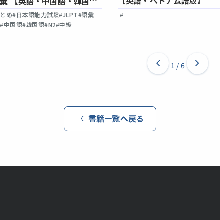
【英語・ベトナム語版】
語彙 【英語・中国語・韓国語
まとめ
#日本語能力試験
#JLPT
#語彙
#
語
#中国語
#韓国語
#N2
#中級
1
/
6
書籍一覧へ戻る