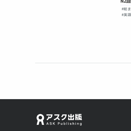
韓国語版】
【英語・中国語・韓国語版】
N2
版】
#総
#日本語総まとめ
#英