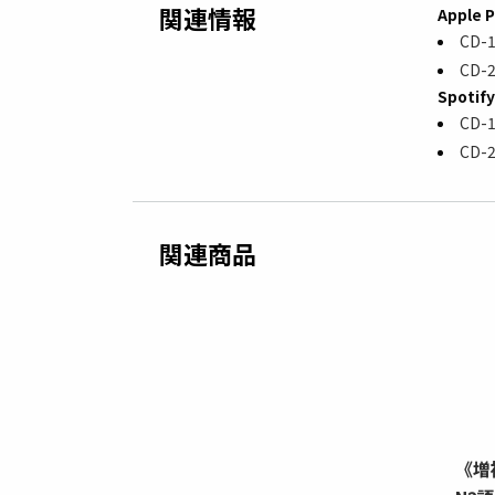
関連情報
Apple 
CD-
CD-
Spotify
CD-
CD-
関連商品
め N2聴解
（旧）日本語総まとめ N3聴解
《増