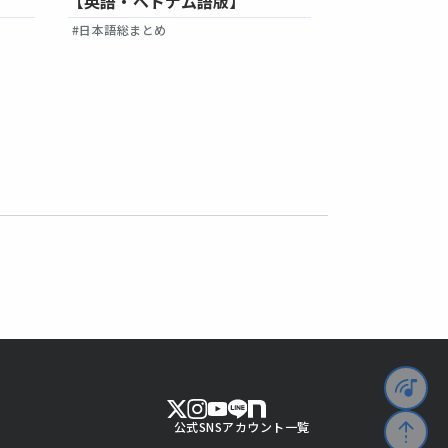
【英語・ベトナム語版】
【英語・ベト
#日本語総まとめ
#日本語総まとめ
公式SNSアカウント一覧