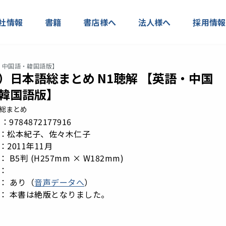
社情報
書籍
書店様へ
法人様へ
採用情報
語・中国語・韓国語版】
）日本語総まとめ N1聴解 【英語・中国
韓国語版】
語総まとめ
 N：9784872177916
：松本紀子、佐々木仁子
2011年11月
 B5判 (H257mm × W182mm)
：
： あり（
音声データへ
）
： 本書は絶版となりました。