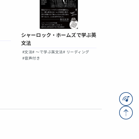
TOEIC🄬 
シャーロック・ホームズで学ぶ英
スニング700
文法
#TOEIC
# 模試
#
#文法
# ～で学ぶ英文法
# リーディング
# でるシリーズ
#
#音声付き