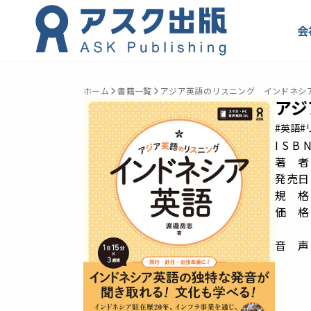
会
ホーム
書籍一覧
アジア英語のリスニング インドネシ
アジ
#英語
#
I S B
著 者
発売日：
規 格：
価 格
音 声