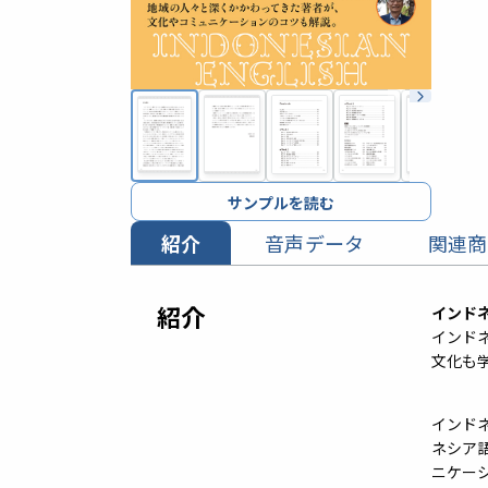
サンプルを読む
紹介
音声データ
関連商
紹介
インド
インド
文化も
インド
ネシア
ニケー