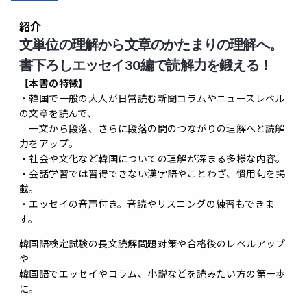
紹介
文単位の理解から文章のかたまりの理解へ。
書下ろしエッセイ30編で読解力を鍛える！
【本書の特徴】
・韓国で一般の大人が日常読む新聞コラムやニュースレベル
の文章を読んで、
一文から段落、さらに段落の間のつながりの理解へと読解
力をアップ。
・社会や文化など韓国についての理解が深まる多様な内容。
・会話学習では習得できない漢字語やことわざ、慣用句を掲
載。
・エッセイの音声付き。音読やリスニングの練習もできま
す。
韓国語検定試験の長文読解問題対策や合格後のレベルアップ
や
韓国語でエッセイやコラム、小説などを読みたい方の第一歩
に。