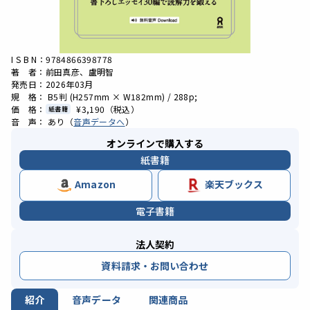
I S B N：9784866398778
著 者：前田真彦、盧明智
発売日：2026年03月
規 格： B5判 (H257mm × W182mm) / 288p;
価 格：
¥3,190
（税込）
紙書籍
音 声： あり（
音声データへ
）
オンラインで購入する
紙書籍
Amazon
楽天ブックス
電子書籍
法人契約
資料請求・お問い合わせ
紹介
音声データ
関連商品