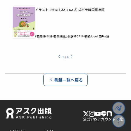
イラストでたのしい Joo式 ズボラ韓国語単語
#韓国語
#単語
#韓国語能力試験
#TOPIK
#初級
#Joo
#音声付き
1
/
6
書籍一覧へ戻る
公式SNSアカウント一覧