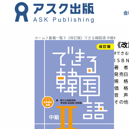
会
ホーム
書籍一覧
《改訂版》できる韓国語 中級Ⅱ
《改
#でき
I S B
著 者
発売日：
規 格： 
価 格
音 声
その他