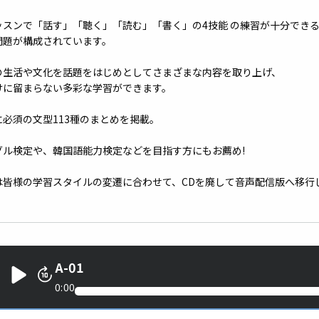
ッスンで「話す」「聴く」「読む」「書く」の4技能 の練習が十分でき
問題が構成されています。
の生活や文化を話題をはじめとしてさまざまな内容を取り上げ、
けに留まらない多彩な学習ができます。
に必須の文型113種のまとめを掲載。
グル検定や、韓国語能力検定などを目指す方にもお薦め!
は皆様の学習スタイルの変遷に合わせて、CDを廃して音声配信版へ移行
A-01
0:00