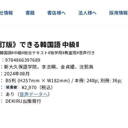
社情報
書籍
書店様へ
法人様へ
採用情報
訂版》できる韓国語 中級Ⅱ
る韓国語
#中級
#総合テキスト
#独学用
#教室用
#音声付き
 N：9784866397689
：新大久保語学院、李志暎、金貞姫、沈熙眞
2024年08月
B5判 (H257mm × W182mm) / 本冊: 248p; 別冊: 36p;
：
¥2,970
（税込）
紙書籍
： あり（
音声データへ
）
： DEKIRU出版発行