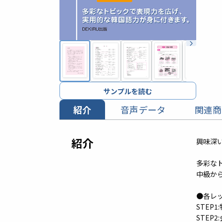
サンプルを読む
紹介
音声データ
関連商
紹介
興味深
多彩な
中級か
●各レ
STEP
STEP