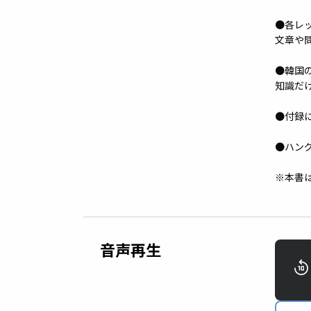
●各レ
文章や
●韓国
知識だ
●付録
●ハン
※本書
音声再生