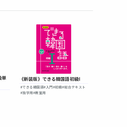
級単
《新装版》できる韓国語初級Ⅰ
できる韓国語
#できる韓国語
#入門
#初級
#総合テキスト
#できる韓国語
#
#独学用
#教室用
#音声付き
き