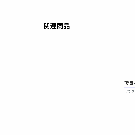
関連商品
でき
できる韓国語 初級Ⅱ ワークブック
EAN ♯読みたいハ
#で
#できる韓国語
#初級
#ワークブック
ハングル