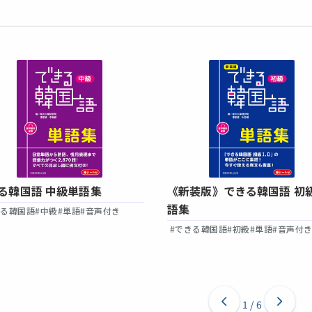
る韓国語 中級単語集
《新装版》できる韓国語 初
語集
きる韓国語
#中級
#単語
#音声付き
#できる韓国語
#初級
#単語
#音声付
1
/
6