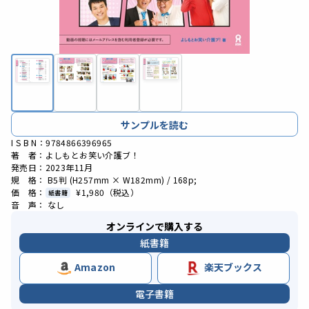
サンプルを読む
I S B N：9784866396965
著 者：よしもとお笑い介護ブ！
発売日：2023年11月
規 格： B5判 (H257mm × W182mm) / 168p;
価 格：
¥1,980
（税込）
紙書籍
音 声： なし
オンラインで購入する
紙書籍
Amazon
楽天ブックス
電子書籍