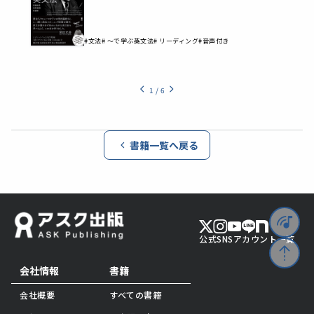
#文法
# ～で学ぶ英文法
# リーディング
#音声付き
1
/
6
書籍一覧へ戻る
公式SNSアカウント一覧
会社情報
書籍
会社概要
すべての書籍