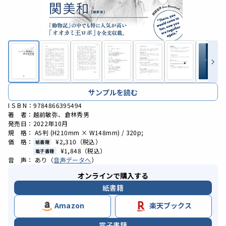
サンプルを読む
I S B N：9784866395494
著 者：越前敏弥、倉林秀男
発売日：2022年10月
規 格： A5判 (H210mm × W148mm) / 320p;
価 格：
¥2,310
（税込）
紙書籍
¥1,848
（税込）
電子書籍
音 声： あり（
音声データへ
）
オンラインで購入する
紙書籍
Amazon
楽天ブックス
電子書籍