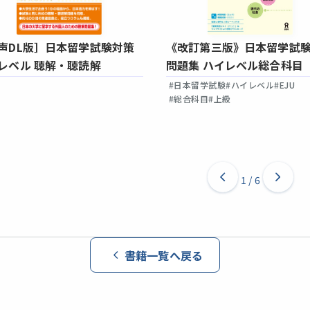
声DL版］日本留学試験対策
《改訂第三版》日本留学試
レベル 聴解・聴読解
問題集 ハイレベル総合科目
#日本留学試験
#ハイレベル
#EJU
#総合科目
#上級
1
/
6
書籍一覧へ戻る