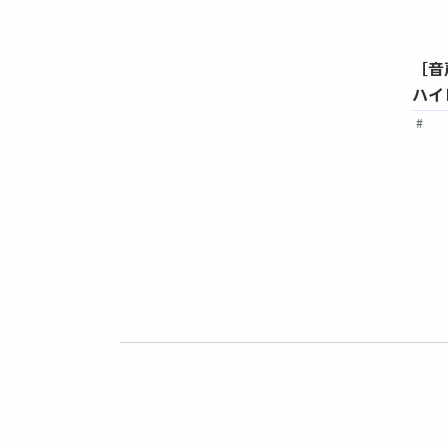
［音
ハイレベル 読
日本留学試験対策 ハイレベル 聴
ハイ
解・聴読解
#
ベル
#EJU
#数学
#日本留学試験
#ハイレベル
#EJU
#読解
ベトナム語
#上級
#上級
#音声付き