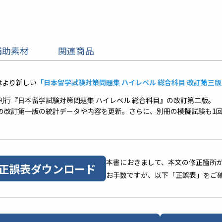
補助素材
関連商品
はより新しい
「日本留学試験対策問題集 ハイレベル 総合科目 改訂第三版」97
年刊行『日本留学試験対策問題集 ハイレベル 総合科目』の改訂第二版。
7年の改訂第一版の統計データや内容を更新。さらに、別冊の模擬試験も1
本書におきまして、本文の修正箇所
正誤表ダウンロード
お手数ですが、以下「正誤表」をご