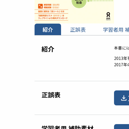
紹介
正誤表
学習者用 
紹介
本書に
2013
201
正誤表
学習者用 補助素材