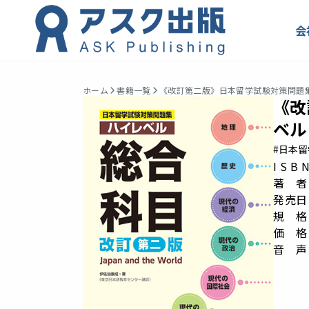
会
ホーム
書籍一覧
《改訂第二版》日本留学試験対策問題集
《改
ベル
#日本
I S B
著 者
発売日：
規 格： 
価 格
音 声