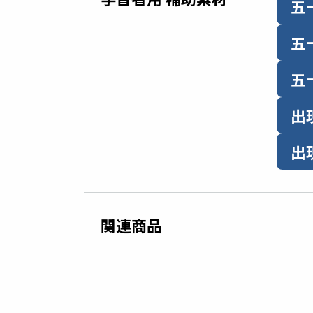
五
五
五
出
出
関連商品