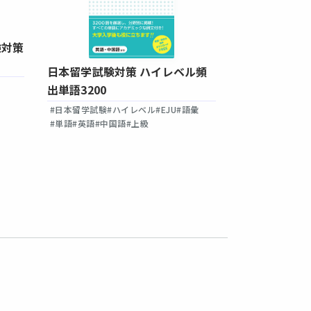
《改訂版》日
験対策
集 ハイレベル
日本留学試験対策 ハイレベル頻
学・生物】
#日本留学試験
#
出単語3200
#総合科目
#英語
#ベトナム語
#上
#日本留学試験
#ハイレベル
#EJU
#語彙
#単語
#英語
#中国語
#上級