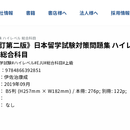
社情報
書籍
書店様へ
法人様へ
採用情報
 ハイレベル 総合科目
訂第二版》日本留学試験対策問題集 ハイ
 総合科目
留学試験
#ハイレベル
#EJU
#総合科目
#上級
 N：9784866392851
：伊佐治康成
2019年09月
B5判 (H257mm × W182mm) / 本冊: 276p; 別冊: 122p;
：
： なし