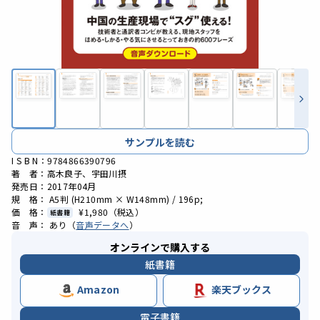
サンプルを読む
I S B N：9784866390796
著 者：高木良子、宇田川摂
発売日：2017年04月
規 格： A5判 (H210mm × W148mm) / 196p;
価 格：
¥1,980
（税込）
紙書籍
音 声： あり（
音声データへ
）
オンラインで購入する
紙書籍
Amazon
楽天ブックス
電子書籍