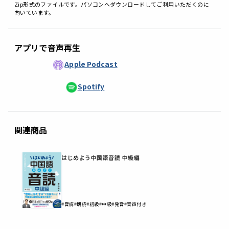
Zip形式のファイルです。パソコンへダウンロードしてご利用いただくのに
向いています。
アプリで音声再生
Apple Podcast
Spotify
関連商品
はじめよう中国語音読 中級編
#音読
#朗読
#初級
#中級
#発音
#音声付き