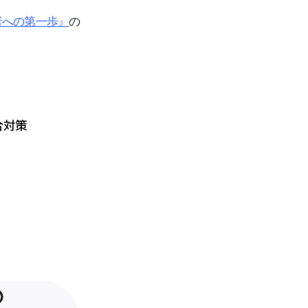
者への第一歩』
の